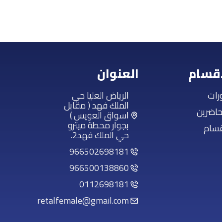
أقسام
العنوان
رات
الرياض العليا حي
الملك فهد ( مقابل
حاضرين
اسواق العويس )
بجوار محطة ميترو
قسام
حي الملك فهد2.
966502698181
966500138860
0112698181
retalfemale@gmail.com